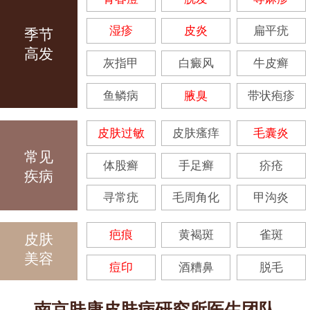
湿疹
皮炎
扁平疣
季节
高发
灰指甲
白癜风
牛皮癣
鱼鳞病
腋臭
带状疱疹
皮肤过敏
皮肤瘙痒
毛囊炎
常见
体股癣
手足癣
疥疮
疾病
寻常疣
毛周角化
甲沟炎
疤痕
黄褐斑
雀斑
皮肤
美容
痘印
酒糟鼻
脱毛
南京肤康皮肤病研究所医生团队