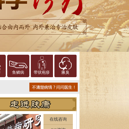
癣
鱼鳞病
带状疱疹
腋臭
在线咨询