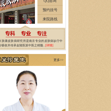
QQ咨询
预约挂号
来院路线
京肤康皮肤病研究所是南京专业的皮肤病诊疗中
分吸收并传承金陵医派中医之精髓...
[详情]
更多>>