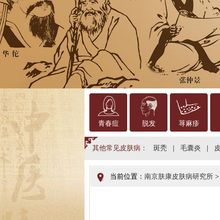
青春痘
脱发
荨麻疹
其他常见皮肤病：
斑秃
|
毛囊炎
|
当前位置：
南京肤康皮肤病研究所