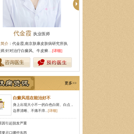
代金霞
陈正琴
执业医师
主任医师
生简介
：代金霞,南京肤康皮肤病研究所执
医生简介
：陈正琴，南京皮肤病
医师,针对治疗白癜风、牛皮癣…
[详细]
{肤康特邀专家}中国医学科学院
更多>>
白癜风现在能治好不
身上出现大小不一的白色白斑、白点，
边界清晰、不痛不痒...
[详细]
原因引起脱发严重
需要忌口哪些东西