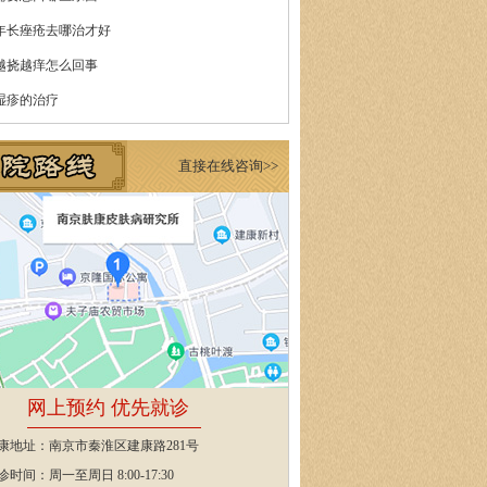
年长痤疮去哪治才好
越挠越痒怎么回事
湿疹的治疗
直接在线咨询>>
网上预约 优先就诊
康地址：南京市秦淮区建康路281号
诊时间：周一至周日 8:00-17:30