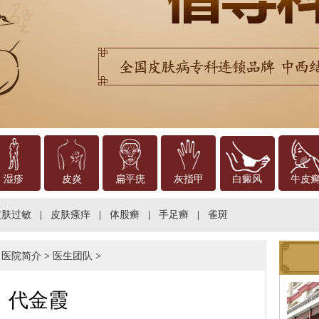
湿疹
皮炎
扁平疣
灰指甲
白癜风
牛皮
皮肤过敏
|
皮肤瘙痒
|
体股癣
|
手足癣
|
雀斑
>
医院简介
>
医生团队
>
代金霞