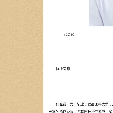
陈正琴
代金霞
医生简介
：陈正琴，南
{肤康特邀专家}中国医
执业医师
代金霞，女，毕业于福建医科大学，从
丰富的治疗经验，尤其擅长治疗痤疮、湿