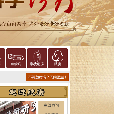
癣
鱼鳞病
带状疱疹
腋臭
在线咨询