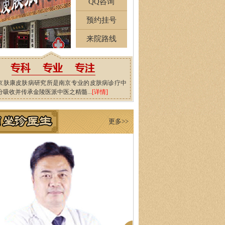
QQ咨询
预约挂号
来院路线
京肤康皮肤病研究所是南京专业的皮肤病诊疗中
分吸收并传承金陵医派中医之精髓...
[详情]
更多>>