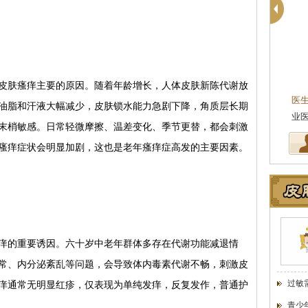
陈正琴
主任医师
肤瘙痒主要的原因。随着年龄增长，人体皮肤新陈代谢放
医生简介
：陈正琴，南京皮肤病研究所专家
医
油脂和汗液大幅减少，皮肤锁水能力急剧下降，角质层长期
{肤康特邀专家}中国医学科学院皮肤…
[详细]
业
末梢敏感。日常轻微摩擦、温差变化、季节更替，都会刺激
瘙痒症状会明显加剧，这也是老年瘙痒症高发的主要因素。
的重要诱因。六十岁中老年群体多存在代谢功能减退情
常、内分泌紊乱等问题，会导致体内毒素代谢不畅，刺激皮
过敏
痒通常无明显红疹，仅表现为单纯发痒，反复发作，普通护
青少