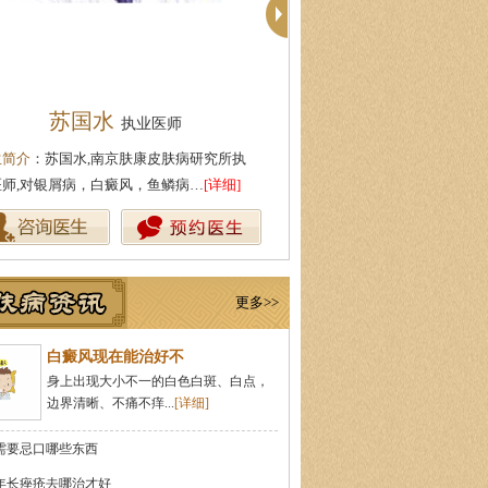
苏国水
代金霞
执业医师
执业医师
生简介
：苏国水,南京肤康皮肤病研究所执
医生简介
：代金霞,南京肤康皮肤
医师,对银屑病，白癜风，鱼鳞病…
[详细]
业医师,针对治疗白癜风、牛皮癣
更多>>
白癜风现在能治好不
身上出现大小不一的白色白斑、白点，
边界清晰、不痛不痒...
[详细]
需要忌口哪些东西
年长痤疮去哪治才好