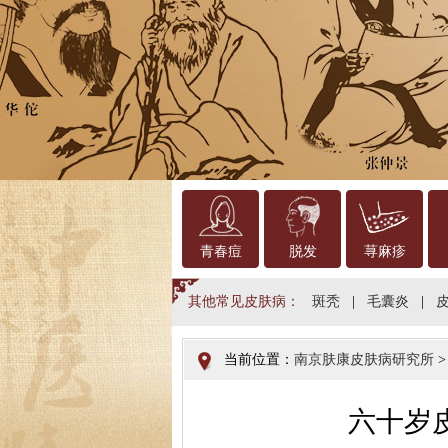
青春痘
脱发
荨麻疹
其他常见皮肤病：
斑秃
|
毛囊炎
|
当前位置：
南京肤康皮肤病研究所
六十岁