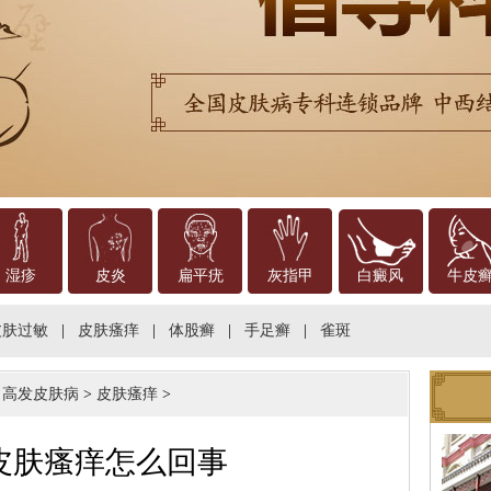
湿疹
皮炎
扁平疣
灰指甲
白癜风
牛皮
皮肤过敏
|
皮肤瘙痒
|
体股癣
|
手足癣
|
雀斑
>
高发皮肤病
>
皮肤瘙痒
>
皮肤瘙痒怎么回事