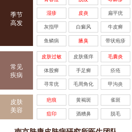
湿疹
皮炎
扁平疣
季节
高发
灰指甲
白癜风
牛皮癣
鱼鳞病
腋臭
带状疱疹
皮肤过敏
皮肤瘙痒
毛囊炎
常见
体股癣
手足癣
疥疮
疾病
寻常疣
毛周角化
甲沟炎
疤痕
黄褐斑
雀斑
皮肤
美容
痘印
酒糟鼻
脱毛
南京肤康皮肤病研究所医生团队