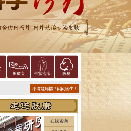
癣
鱼鳞病
带状疱疹
腋臭
在线咨询