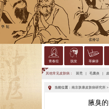
青春痘
脱发
荨麻疹
其他常见皮肤病：
斑秃
|
毛囊炎
|
当前位置：
南京肤康皮肤病研究所
腋臭的