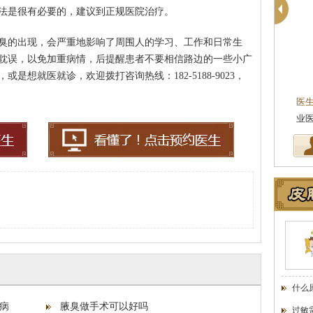
法是很有必要的，建议到正规医院治疗。
臭的出现，会严重地影响了周围人的学习、工作和日常生
耽误，以免加重病情，后提醒患者不要相信路边的一些小广
苏国水
想就医就诊，欢迎拨打咨询热线：182-5188-9023，
主任医师
执业医师
京皮肤病研究所专家
医生简介
：苏国水,南京肤康皮肤病研究所执
医
学科学院皮肤…
[详细]
业医师,对银屑病，白癜风，鱼鳞病…
[详细]
业
什么
病
腋臭做手术可以好吗
过敏