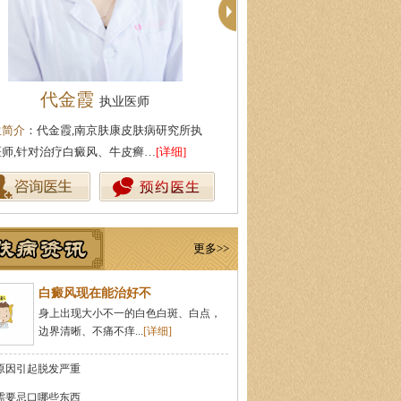
代金霞
陈正琴
执业医师
主任医师
生简介
：代金霞,南京肤康皮肤病研究所执
医生简介
：陈正琴，南京皮肤病
医师,针对治疗白癜风、牛皮癣…
[详细]
{肤康特邀专家}中国医学科学院
更多>>
白癜风现在能治好不
身上出现大小不一的白色白斑、白点，
边界清晰、不痛不痒...
[详细]
原因引起脱发严重
需要忌口哪些东西