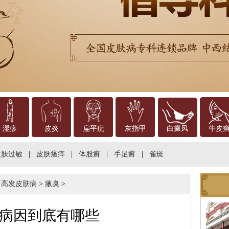
湿疹
皮炎
扁平疣
灰指甲
白癜风
牛皮
皮肤过敏
|
皮肤瘙痒
|
体股癣
|
手足癣
|
雀斑
>
高发皮肤病
>
腋臭
>
病因到底有哪些