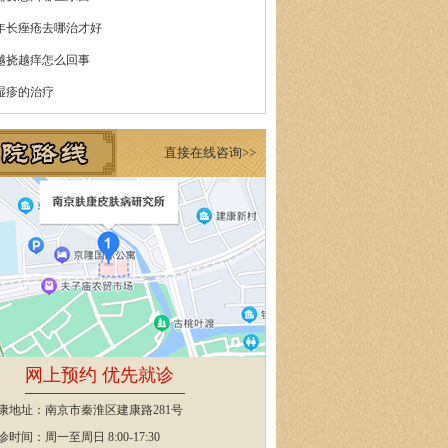
年长痤疮去哪治才好
越挠越痒怎么回事
湿疹的治疗
直接在线咨询>>
网上预约 优先就诊
康地址：南京市秦淮区建康路281号
诊时间：周一至周日 8:00-17:30