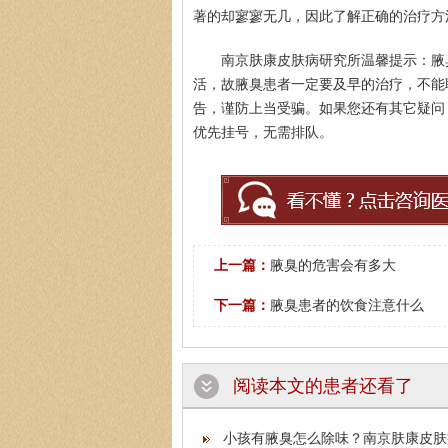
著的却寥寥无几，因此了解正确的治疗方
南京肤康皮肤病研究所温馨提示：腋
活，故腋臭患者一定要及早的治疗，不能
陈正琴
告，谨防上当受骗。如果您还有其它疑问，或是
优先挂号，无需排队。
医生简介
：陈正琴，南
{肤康特邀专家}中国医
上一篇：
腋臭的危害会有多大
下一篇：
腋臭患者的饮食注意什么
阅读本文的患者还看了
小孩有腋臭怎么除味？南京肤康皮肤