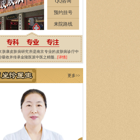
QQ咨询
预约挂号
来院路线
京肤康皮肤病研究所是南京专业的皮肤病诊疗中
分吸收并传承金陵医派中医之精髓...
[详情]
更多>>