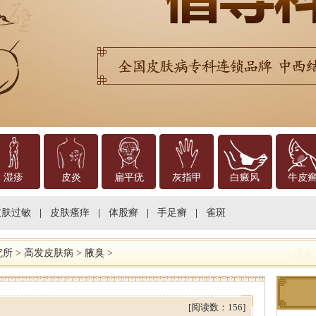
湿疹
皮炎
扁平疣
灰指甲
白癜风
牛皮
皮肤过敏
|
皮肤瘙痒
|
体股癣
|
手足癣
|
雀斑
究所
>
高发皮肤病
>
腋臭
>
[阅读数：156]