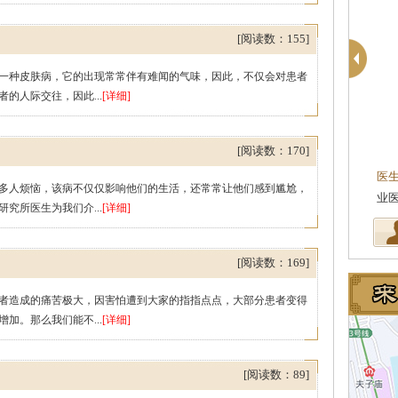
[阅读数：155]
一种皮肤病，它的出现常常伴有难闻的气味，因此，不仅会对患者
的人际交往，因此...
[详细]
苏国水
主任医师
执业医师
[阅读数：170]
京皮肤病研究所专家
医生简介
：苏国水,南京肤康皮肤病研究所执
医
多人烦恼，该病不仅仅影响他们的生活，还常常让他们感到尴尬，
学科学院皮肤…
[详细]
业医师,对银屑病，白癜风，鱼鳞病…
[详细]
业
究所医生为我们介...
[详细]
[阅读数：169]
者造成的痛苦极大，因害怕遭到大家的指指点点，大部分患者变得
加。那么我们能不...
[详细]
[阅读数：89]