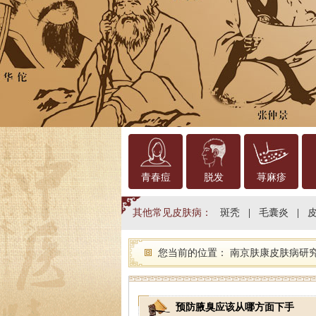
青春痘
脱发
荨麻疹
其他常见皮肤病：
斑秃
|
毛囊炎
|
您当前的位置：
南京肤康皮肤病研
预防腋臭应该从哪方面下手