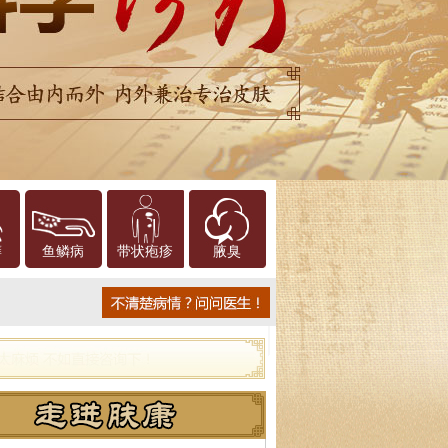
癣
鱼鳞病
带状疱疹
腋臭