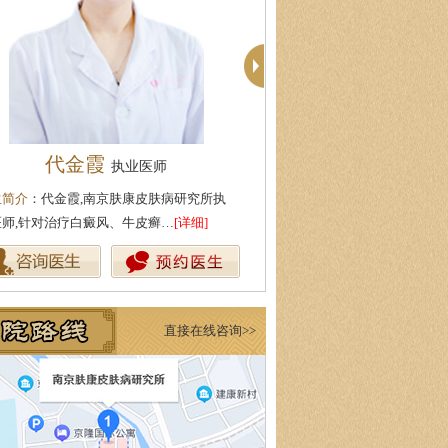
代金霞
陈正琴
执业医师
主任医师
生简介
：代金霞,南京肤康皮肤病研究所执
医生简介
：陈正琴，南京皮肤病
医师,针对治疗白癜风、牛皮癣…
[详细]
{肤康特邀专家}中国医学科学院
直接在线咨询>>