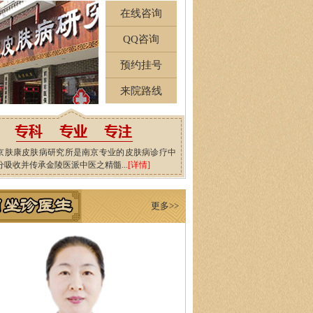
在线咨询
QQ咨询
预约挂号
来院路线
京肤康皮肤病研究所是南京专业的皮肤病诊疗中
分吸收并传承金陵医派中医之精髓...
[详情]
更多>>