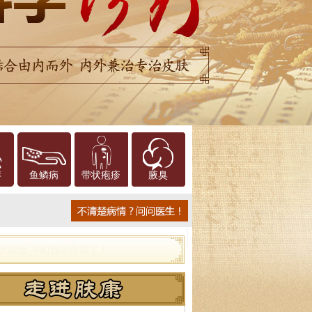
癣
鱼鳞病
带状疱疹
腋臭