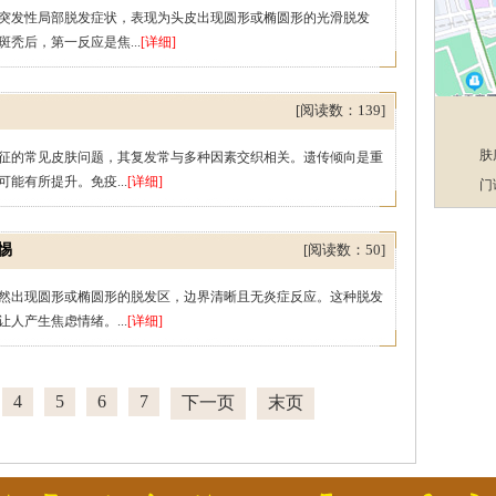
发性局部脱发症状，表现为头皮出现圆形或椭圆形的光滑脱发
秃后，第一反应是焦...
[详细]
[阅读数：139]
肤
的常见皮肤问题，其复发常与多种因素交织相关。遗传倾向是重
能有所提升。免疫...
[详细]
门
惕
[阅读数：50]
出现圆形或椭圆形的脱发区，边界清晰且无炎症反应。这种脱发
人产生焦虑情绪。...
[详细]
4
5
6
7
下一页
末页