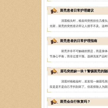
斑秃患者日常护理建议
清晨梳头时，梳齿间突然挂住几缕头发
光斑，斑秃的突然造访常让人措手不及。这种以
斑秃患者的日常护理指南
斑秃并非不可触碰的禁忌，而是身体与
节身心平衡，而非过度干预。选择洗发产品时，
眉毛突然缺一块？警惕斑秃的隐
清晨对镜梳妆时，若发现一侧眉毛突然
应是是不是自己手抖刮坏了。但若排除人为因素
斑秃会自行恢复吗？