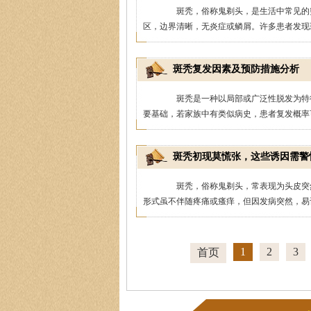
斑秃，俗称鬼剃头，是生活中常见的突
区，边界清晰，无炎症或鳞屑。许多患者发现斑
斑秃复发因素及预防措施分析
斑秃是一种以局部或广泛性脱发为特征
要基础，若家族中有类似病史，患者复发概率可
斑秃初现莫慌张，这些诱因需警
斑秃，俗称鬼剃头，常表现为头皮突然
形式虽不伴随疼痛或瘙痒，但因发病突然，易让
1
2
3
首页