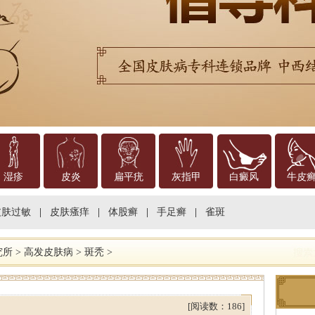
湿疹
皮炎
扁平疣
灰指甲
白癜风
牛皮
皮肤过敏
|
皮肤瘙痒
|
体股癣
|
手足癣
|
雀斑
究所
>
高发皮肤病
>
斑秃
>
[阅读数：186]