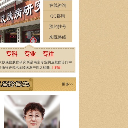
在线咨询
QQ咨询
预约挂号
来院路线
京肤康皮肤病研究所是南京专业的皮肤病诊疗中
分吸收并传承金陵医派中医之精髓...
[详情]
更多>>