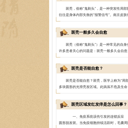
斑秃，俗称"鬼剃头"，是一种突发性局
往往是身体内部失衡的"报警信号"。南京皮肤病
斑秃一般多久会自愈
斑秃（俗称“鬼剃头”）是一种常见的自
许多患者关心的问题是：斑秃一般多久会自愈？
斑秃是否能自愈？
斑秃是否能自愈？斑秃，医学上称为“局
多块圆形的光滑秃发区域。此病虽不危及生命，
斑秃区域发红发痒是怎么回事？
一、免疫系统误伤引发的连锁反应 
圆形脱发斑。当免疫细胞持续活跃时，毛囊周围