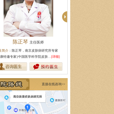
陈正琴
苏国水
主任医师
执业医师
生简介
：陈正琴，南京皮肤病研究所专家
医生简介
：苏国水,南京肤康皮肤
肤康特邀专家}中国医学科学院皮肤…
[详细]
业医师,对银屑病，白癜风，鱼鳞
直接在线咨询>>