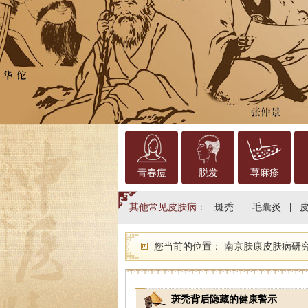
青春痘
脱发
荨麻疹
其他常见皮肤病：
斑秃
|
毛囊炎
|
您当前的位置：
南京肤康皮肤病研
斑秃背后隐藏的健康警示